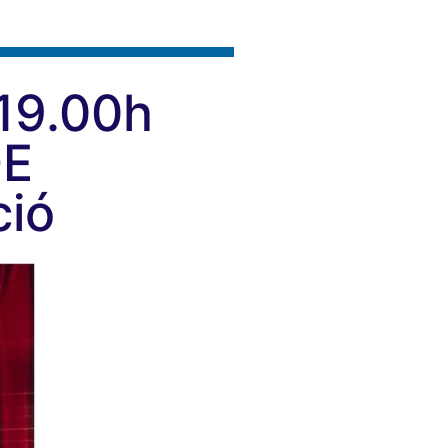
 19.00h
DE
ció