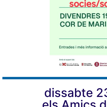
dissabte 2
els Amics d