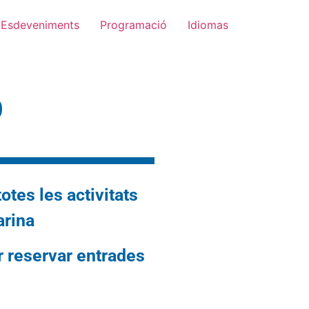
Esdeveniments
Programació
Idiomas
Ó
otes les activitats
arina
er reservar entrades